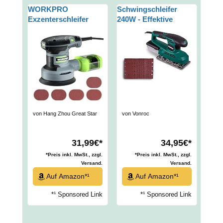
WORKPRO
Schwingschleifer
Exzenterschleifer
240W - Effektive
125mm, 300W
Schleifmaschine
Schleifmaschine 7000-
[11.000 U/min]
13000 OPM,
Schleifer Holz,
Multischleifer mit
90x187mm, Inkl.
Absaugung und
Staubsammelbehälter
Staubbehälter,
& 12 Schleifpapiere
Schleifgerät inkl. 20
Stück Schleifpapier
von Hang Zhou Great Star
von Vonroc
Industrial Co.,LTD
31,99€*
34,95€*
*Preis inkl. MwSt., zzgl.
*Preis inkl. MwSt., zzgl.
Versand.
Versand.
Auf Amazon*¹
Auf Amazon*¹
*¹ Sponsored Link
*¹ Sponsored Link