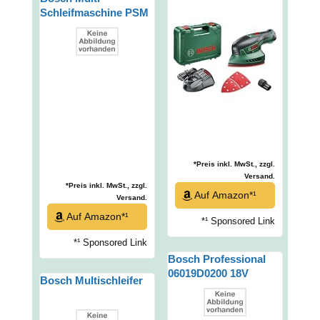
Ladegerät, Adapter für
Schleifmaschine PSM
Staubabsaugung, 3
200 AES (200 Watt, im
Schleifblätter,
Koffer)
Schwingzahl 22.000
min-1, Schleiffläche
104 cm²)
*Preis inkl. MwSt., zzgl.
Versand.
*Preis inkl. MwSt., zzgl.
Auf Amazon*¹
Versand.
Auf Amazon*¹
*¹ Sponsored Link
*¹ Sponsored Link
Bosch Professional
06019D0200 18V
Bosch Multischleifer
System Akku
Schwingschleifer GSS
18V-10