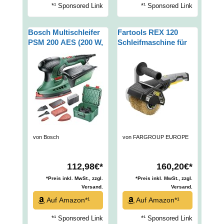
*¹ Sponsored Link
*¹ Sponsored Link
Bosch Multischleifer
Fartools REX 120
PSM 200 AES (200 W,
Schleifmaschine für
in SystemBox M)
Außenrenovierungen,
1300 W, Schwarz,
Norme
von Bosch
von FARGROUP EUROPE
112,98€*
160,20€*
*Preis inkl. MwSt., zzgl.
*Preis inkl. MwSt., zzgl.
Versand.
Versand.
Auf Amazon*¹
Auf Amazon*¹
*¹ Sponsored Link
*¹ Sponsored Link