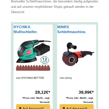
Bestseller Schleifmaschinen, die besonders häufig aufgerufen
und auf unseren empfohlenen Shops gekauft werden in der
Übersicht.
HYCHIKA
MINRS
Multischleifer,
Schleifmaschine,
Deltaschleifer 200W,
Satiniermaschine 1580
mit 12 Schleifblätter
W mit Überlastschutz
(Körnung 80/120/240),
Bürstenschleifgerät
14000 U/min, Klettfix-
zur Renovierung von
System,
Oberflächen aller Art,
Staubsaugbeutel,
variable Drehzahl,
Schleifmaschine für
Durch Ergonomische
Ecke & Kante, Metal &
Handgriff mit
Holz
Schutzabdeckung
von HYCHIKA BETTER
von Linrsy
TOOLS FOR BETTER LIFE
28,12€*
39,99€*
*Preis inkl. MwSt., zzgl.
*Preis inkl. MwSt., zzgl.
Versand.
Versand.
Auf Amazon*¹
Auf Amazon*¹