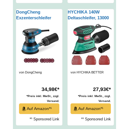
DongCheng
HYCHIKA 140W
Exzenterschleifer
Deltaschleifer, 13000
300W, 125mm
OPM Multischleifer
Schleifmaschine, 6
Effiziente
Geschwindigkeiten,
Staubabsaugung, mit
4,000-12,000 U/min mit
12PCS Schleifpapier,
Staubfangbehälter und
Ideal zum Schleifen
10 Schleifpapier, ideal
von Holz und
für
Entfernen von Rost
Holzbearbeitungsproje
und Farbe
kte und
von DongCheng
von HYCHIKA BETTER
Heimwerkerarbeiten
TOOLS FOR BETTER LIFE
34,98€*
27,93€*
*Preis inkl. MwSt., zzgl.
*Preis inkl. MwSt., zzgl.
Versand.
Versand.
Auf Amazon*¹
Auf Amazon*¹
*¹ Sponsored Link
*¹ Sponsored Link