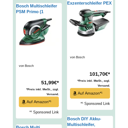
Exzenterschleifer PEX
Bosch Multischleifer
400 AE (370 Watt, im
PSM Primo (1
Koffer)
Schleifpapier K 80,
Karton (50 W,
Schwingzahl 24.000
min-1, Schwingkreis-Ø
1,4 mm))
von Bosch
von Bosch
101,70€*
*Preis inkl. MwSt., zzgl.
51,99€*
Versand.
*Preis inkl. MwSt., zzgl.
Auf Amazon*¹
Versand.
Auf Amazon*¹
*¹ Sponsored Link
*¹ Sponsored Link
Bosch DIY Akku-
Multischleifer,
Bosch Multi