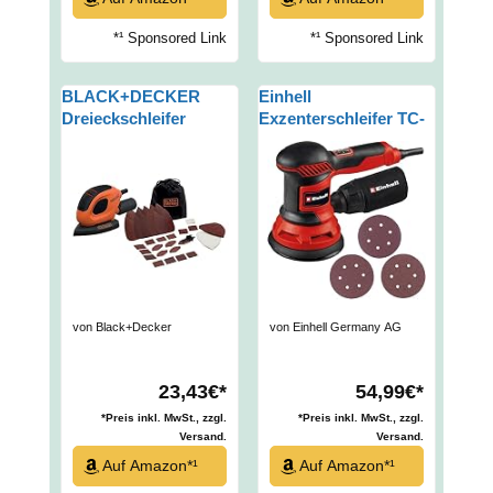
*¹ Sponsored Link
*¹ Sponsored Link
BLACK+DECKER
Einhell
Dreieckschleifer
Exzenterschleifer TC-
Mouse für staubfreies
RS 425 E (425 W,
Schleifen (55 Watt
Schleifteller Ø 125
Schleifmaschine,
mm, max.
Schleifplatte 133 x 95
Schwingzahl 26.000
mm,
min-1, Schwingkreis
Schleifen/Polieren,
2,5 mm, inkl.
inkl. Schleifpapiere +
Schleifpapier je 1x
Fingerschleifpapier)
P60, P80, P120)
BEW230BCA
von Black+Decker
von Einhell Germany AG
23,43€*
54,99€*
*Preis inkl. MwSt., zzgl.
*Preis inkl. MwSt., zzgl.
Versand.
Versand.
Auf Amazon*¹
Auf Amazon*¹