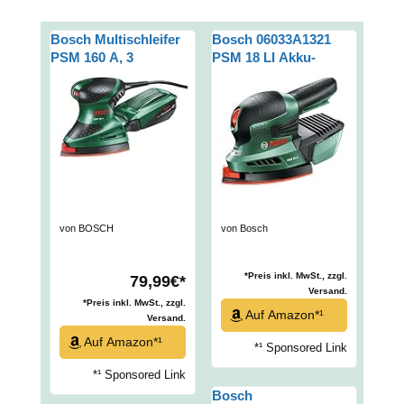
Bosch Multischleifer
Bosch 06033A1321
PSM 160 A, 3
PSM 18 LI Akku-
Schleifblätter, Karton
Multischleifer, 18V
(160 W, Schwingzahl
24.000 min-1,
Schwingkreis-Ø 1,6
mm)
von BOSCH
von Bosch
*Preis inkl. MwSt., zzgl.
79,99€*
Versand.
*Preis inkl. MwSt., zzgl.
Auf Amazon*¹
Versand.
Auf Amazon*¹
*¹ Sponsored Link
*¹ Sponsored Link
Bosch