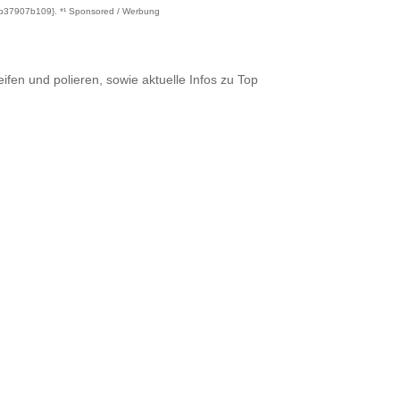
7907b109}. *¹ Sponsored / Werbung
ifen und polieren, sowie aktuelle Infos zu Top