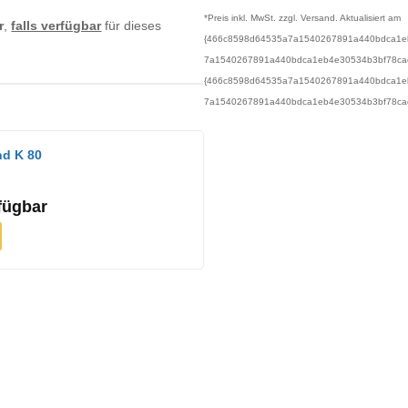
*Preis inkl. MwSt. zzgl. Versand. Aktualisiert am
r
,
falls verfügbar
für dieses
{466c8598d64535a7a1540267891a440bdca1eb
7a1540267891a440bdca1eb4e30534b3bf78ca
{466c8598d64535a7a1540267891a440bdca1eb
7a1540267891a440bdca1eb4e30534b3bf78cacb
nd K 80
fügbar