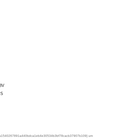
18V
SS
35a7a1540267891a440bdca1eb4e30534b3bf78cacb37907b109} um