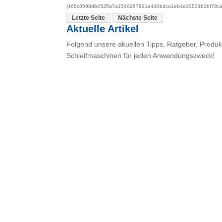
{466c8598d64535a7a1540267891a440bdca1eb4e30534b3bf78cac
Letzte Seite
Nächste Seite
Aktuelle Artikel
Folgend unsere akuellen Tipps, Ratgeber, Produkt
Schleifmaschinen für jeden Anwendungszweck!
No ratings ye