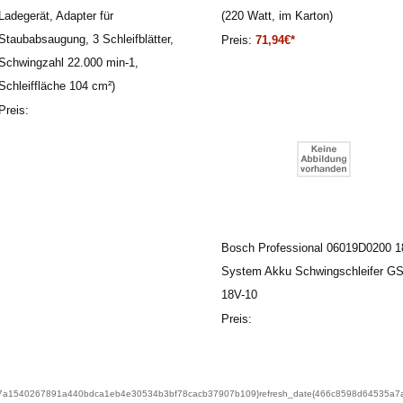
Ladegerät, Adapter für
(220 Watt, im Karton)
Staubabsaugung, 3 Schleifblätter,
Preis:
71,94€*
Schwingzahl 22.000 min-1,
Schleiffläche 104 cm²)
Preis:
Bosch Professional 06019D0200 
System Akku Schwingschleifer G
18V-10
Preis:
8d64535a7a1540267891a440bdca1eb4e30534b3bf78cacb37907b109}refresh_date{466c8598d645