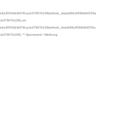
4e30534b3bf78cacb37907b109}refresh_date{466c8598d64535a
cb37907b109} um
4e30534b3bf78cacb37907b109}refresh_time{466c8598d64535a
37907b109}. *¹ Sponsored / Werbung