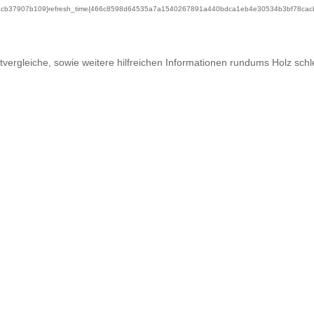
b37907b109}refresh_time{466c8598d64535a7a1540267891a440bdca1eb4e30534b3bf78cacb3
vergleiche, sowie weitere hilfreichen Informationen rundums Holz schle
t.