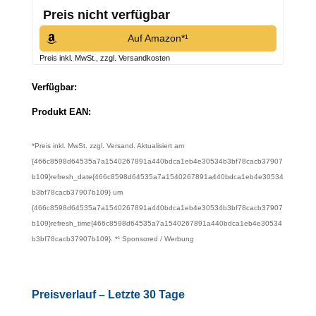
Preis nicht verfügbar
Auf Amazon*¹
Preis inkl. MwSt., zzgl. Versandkosten
Verfügbar:
Produkt EAN:
*Preis inkl. MwSt. zzgl. Versand. Aktualisiert am
{466c8598d64535a7a1540267891a440bdca1eb4e30534b3bf78cacb37907
b109}refresh_date{466c8598d64535a7a1540267891a440bdca1eb4e30534
b3bf78cacb37907b109} um
{466c8598d64535a7a1540267891a440bdca1eb4e30534b3bf78cacb37907
b109}refresh_time{466c8598d64535a7a1540267891a440bdca1eb4e30534
b3bf78cacb37907b109}. *¹ Sponsored / Werbung
Preisverlauf – Letzte 30 Tage