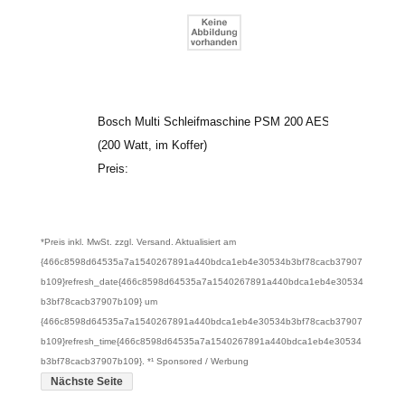
Bosch Multi Schleifmaschine PSM 200 AES
(200 Watt, im Koffer)
Preis:
*Preis inkl. MwSt. zzgl. Versand. Aktualisiert am
{466c8598d64535a7a1540267891a440bdca1eb4e30534b3bf78cacb37907
b109}refresh_date{466c8598d64535a7a1540267891a440bdca1eb4e30534
b3bf78cacb37907b109} um
{466c8598d64535a7a1540267891a440bdca1eb4e30534b3bf78cacb37907
b109}refresh_time{466c8598d64535a7a1540267891a440bdca1eb4e30534
b3bf78cacb37907b109}. *¹ Sponsored / Werbung
Nächste Seite