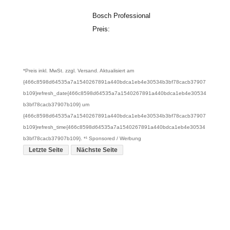
Bosch Professional
Preis:
*Preis inkl. MwSt. zzgl. Versand. Aktualisiert am
{466c8598d64535a7a1540267891a440bdca1eb4e30534b3bf78cacb37907
b109}refresh_date{466c8598d64535a7a1540267891a440bdca1eb4e30534
b3bf78cacb37907b109} um
{466c8598d64535a7a1540267891a440bdca1eb4e30534b3bf78cacb37907
b109}refresh_time{466c8598d64535a7a1540267891a440bdca1eb4e30534
b3bf78cacb37907b109}. *¹ Sponsored / Werbung
Letzte Seite
Nächste Seite