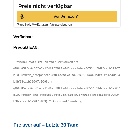
Preis nicht verfügbar
Auf Amazon*¹
Preis inkl. MwSt., zzgl. Versandkosten
Verfügbar:
Produkt EAN:
*Preis inkl. MwSt. zzgl. Versand. Aktualisiert am
{466c8598d64535a7a1540267891a440bdca1eb4e30534b3bf78cacb37907
b109}refresh_date{466c8598d64535a7a1540267891a440bdca1eb4e30534
b3bf78cacb37907b109} um
{466c8598d64535a7a1540267891a440bdca1eb4e30534b3bf78cacb37907
b109}refresh_time{466c8598d64535a7a1540267891a440bdca1eb4e30534
b3bf78cacb37907b109}. *¹ Sponsored / Werbung
Preisverlauf – Letzte 30 Tage